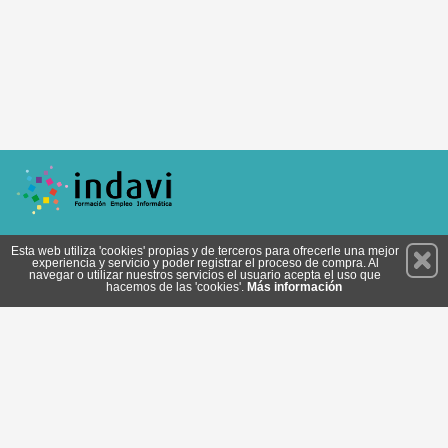
Permanece atento a nuestras novedades y promociones
Esta web utiliza 'cookies' propias y de terceros para ofrecerle una mejor
experiencia y servicio y poder registrar el proceso de compra. Al
Suscríbete
navegar o utilizar nuestros servicios el usuario acepta el uso que
hacemos de las 'cookies'.
Más información
Privacidad
Cómo llegar
Condiciones de Uso
Cookies
© 2026 Copyright:
tienda.indavi.es