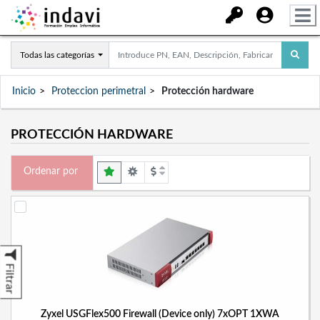
Todas las categorías
Inicio
Proteccion perimetral
Protección hardware
PROTECCIÓN HARDWARE
Ordenar por
Filtrar
Zyxel USGFlex500 Firewall (Device only) 7xOPT 1XWA